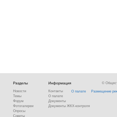
Разделы
Информация
© Обществ
Новости
Контакты
О палате
Размещение ре
Темы
О палате
Форум
Документы
Фотогалереи
Документы ЖКХ-контроля
Опросы
Советы