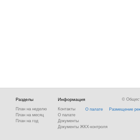
Разделы
Информация
© Обществ
План на неделю
Контакты
О палате
Размещение ре
План на месяц
О палате
План на год
Документы
Документы ЖКХ-контроля