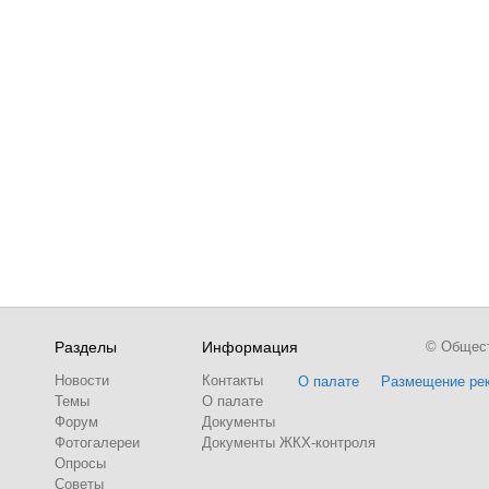
Разделы
Информация
© Обществ
Новости
Контакты
О палате
Размещение ре
Темы
О палате
Форум
Документы
Фотогалереи
Документы ЖКХ-контроля
Опросы
Советы