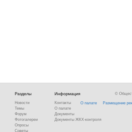
Разделы
Информация
© Обществ
Новости
Контакты
О палате
Размещение ре
Темы
О палате
Форум
Документы
Фотогалереи
Документы ЖКХ-контроля
Опросы
Советы