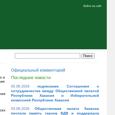
Войти на сайт
Официальный комментарий
о и
Последние новости
ния
05.08.2026
подписание Соглашения о
сотрудничестве между Общественной палатой
ния
Республики Хакасия и Избирательной
комиссией Республики Хакасия
03.08.2026
Общественная палата Хакасии
сех
почтила память героев ВДВ и поддержала