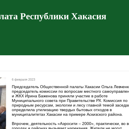
лата Республики Хакасия
6 февраля 2023
Председатель Общественной палаты Хакасии Ольга Левченк
председатель комиссии по вопросам местного самоуправле
и ЖКХ Ирина Баженова приняли участие в работе
Муниципального совета при Правительстве РХ. Комиссия по
природным ресурсам, экологии и лесу главной темой заседа
определила утилизацию твердых бытовых отходов в
муниципалитетах Хакасии на примере Аскизского района.
Впрочем, деятельность «Аэросити – 2000», практически, во в
городах и районах вызывает нарекания. Жители не могут