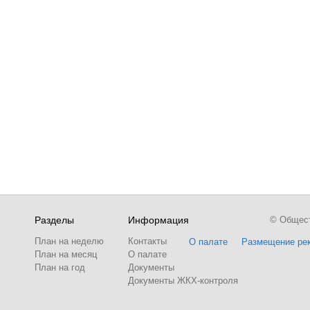
Разделы
Информация
© Обществ
План на неделю
Контакты
О палате
Размещение ре
План на месяц
О палате
План на год
Документы
Документы ЖКХ-контроля