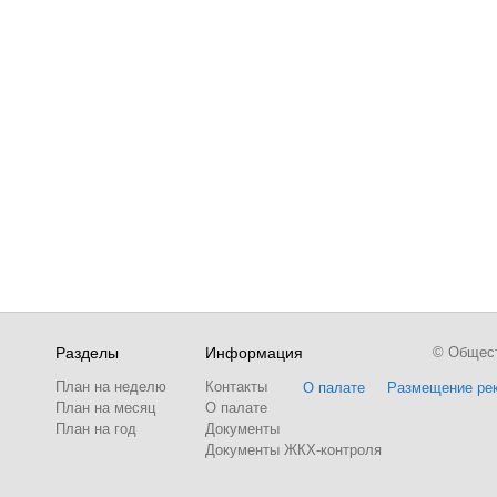
Разделы
Информация
© Обществ
План на неделю
Контакты
О палате
Размещение ре
План на месяц
О палате
План на год
Документы
Документы ЖКХ-контроля