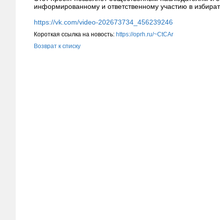
информированному и ответственному участию в избира
https://vk.com/video-202673734_456239246
Короткая ссылка на новость:
https://oprh.ru/~CtCAr
Возврат к списку