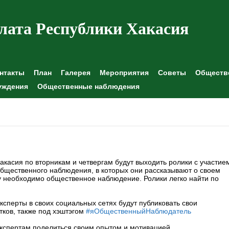
лата Республики Хакасия
нтакты
План
Галерея
Мероприятия
Советы
Обществе
уждения
Общественные наблюдения
касия по вторникам и четвергам будут выходить ролики с участие
бщественного наблюдения, в которых они рассказывают о своем
у необходимо общественное наблюдение. Ролики легко найти по
сперты в своих социальных сетях будут публиковать свои
тков, также под хэштэгом
#яОбщественныйНаблюдатель
кспертам поделиться своим опытом и мотивацией,