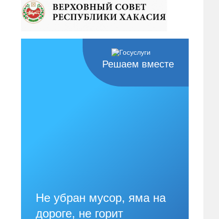
Решаем вместе
Не убран мусор, яма на
дороге, не горит