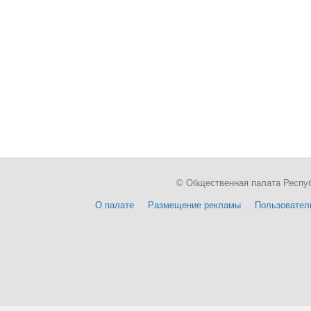
© Общественная палата Республи
О палате
Размещение рекламы
Пользовател