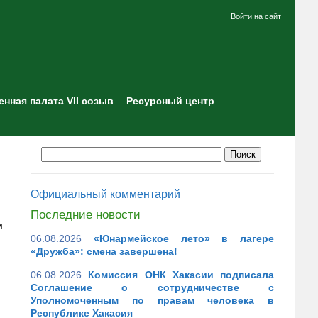
Войти на сайт
нная палата VII созыв
Ресурсный центр
Официальный комментарий
Последние новости
м
06.08.2026
«Юнармейское лето» в лагере
«Дружба»: смена завершена!
06.08.2026
Комиссия ОНК Хакасии подписала
Соглашение о сотрудничестве с
Уполномоченным по правам человека в
Республике Хакасия