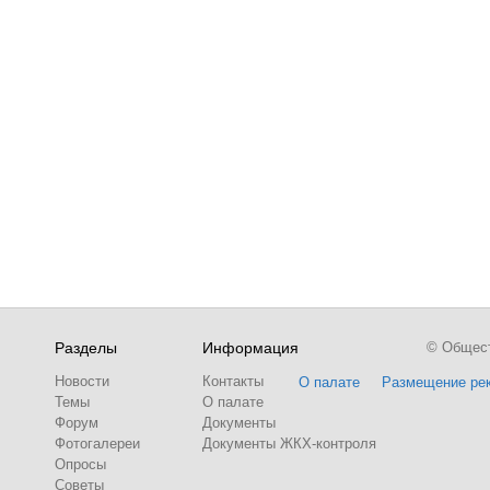
Разделы
Информация
© Обществ
Новости
Контакты
О палате
Размещение ре
Темы
О палате
Форум
Документы
Фотогалереи
Документы ЖКХ-контроля
Опросы
Советы