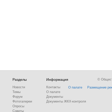
Разделы
Информация
© Обществ
Новости
Контакты
О палате
Размещение ре
Темы
О палате
Форум
Документы
Фотогалереи
Документы ЖКХ-контроля
Опросы
Советы