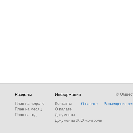
Разделы
Информация
© Обществ
План на неделю
Контакты
О палате
Размещение ре
План на месяц
О палате
План на год
Документы
Документы ЖКХ-контроля