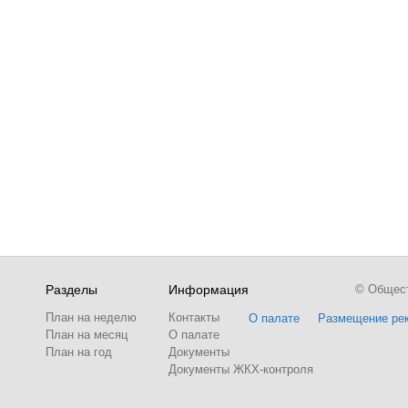
Разделы
Информация
© Обществ
План на неделю
Контакты
О палате
Размещение ре
План на месяц
О палате
План на год
Документы
Документы ЖКХ-контроля