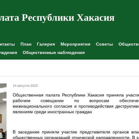
лата Республики Хакасия
нтакты
План
Галерея
Мероприятия
Советы
Обществе
уждения
Общественные наблюдения
14 августа 2025
Общественная палата Республики Хакасия приняла участи
рабочем совещании по вопросам обеспече
межнационального согласия и противодействия деструкти
явлениям среди иностранных граждан
В заседании приняли участие представители органов вла
общественных организаций этнической направленности. В 