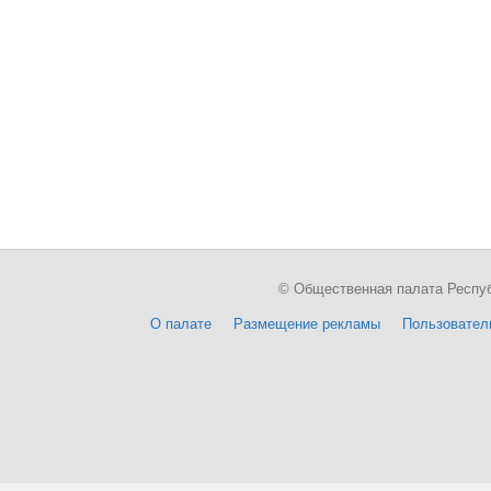
© Общественная палата Республи
О палате
Размещение рекламы
Пользовател