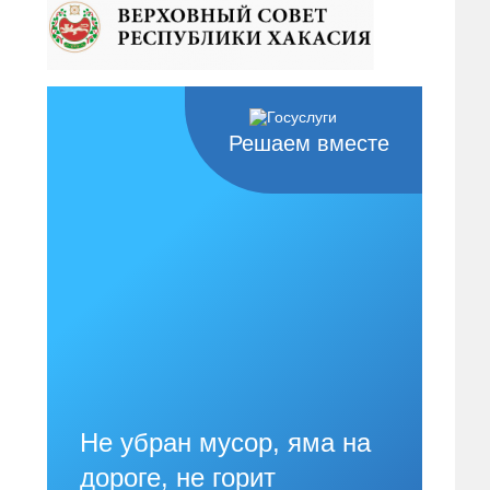
Решаем вместе
Не убран мусор, яма на
дороге, не горит