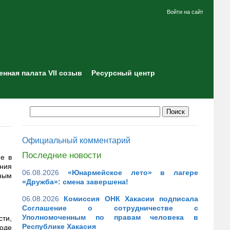
Войти на сайт
нная палата VII созыв
Ресурсный центр
Официальный комментарий
Последние новости
е в
ния
06.08.2026
«Юнармейское лето» в лагере
вным
«Дружба»: смена завершена!
06.08.2026
Комиссия ОНК Хакасии подписала
Соглашение о сотрудничестве с
Уполномоченным по правам человека в
сти,
Республике Хакасия
ходе