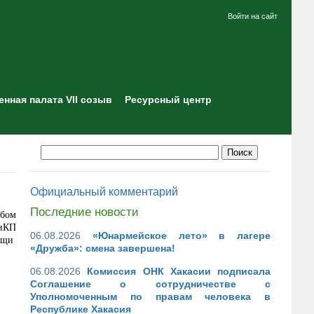
Войти на сайт
нная палата VII созыв
Ресурсный центр
Официальный комментарий
Последние новости
рбом
КиКП
06.08.2026
«Юнармейское лето» в лагере
ощи
«Дружба»: смена завершена!
06.08.2026
Комиссия ОНК Хакасии подписала
Соглашение о сотрудничестве с
Уполномоченным по правам человека в
Республике Хакасия