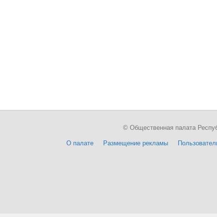
© Общественная палата Республи
О палате
Размещение рекламы
Пользовател