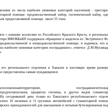
еловек из числа наиболее уязвимых категорий населения) - престаре
тарной помощи: продовольственный набор, гигиенический набор, оде
ъем предоставляемой помощи около 55 тонн.
кте с нашими коллегами из Российского Красного Креста, и региональ
вартира МФОККиКП поддержала обращение и выделила из Экстренного Ф
продовольственной и непродовольственной помощи, и надеемся, что 
 на наиболее уязвимые категории пострадавших», отметил Д.М.Мухамад
и.
 его регионального отделения в Хакасии в настоящее время развер
же предоставлены самым нуждающимся.
асположенныевтерриториях
,
пострадавшихот
пожа
продуктовпитания
, предметах гигиены, и других видов гуманита
.
На сегодняшний день только из Хакасского республиканского отдел
авлено 16 легковых и 11 грузовых автомобилей с гуманитарной помо
рских принадлежностей для школьников и питьевая бутилированная вод