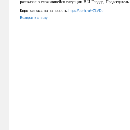
рассказал о сложившейся ситуации В.И.Гардер, Председатель
Короткая ссылка на новость:
https://oprh.ru/~ZLVDe
Возврат к списку