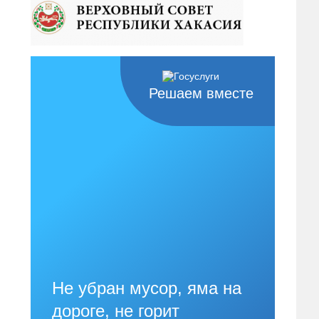
Решаем вместе
Не убран мусор, яма на
дороге, не горит