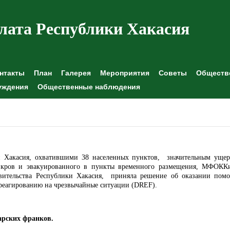
лата Республики Хакасия
нтакты
План
Галерея
Мероприятия
Советы
Обществе
уждения
Общественные наблюдения
и Хакасия, охватившими 38 населенных пунктов, значительным уще
о кров и эвакуированного в пункты временного размещения, МФОК
авительства Республики Хакасия, приняла решение
об оказании пом
реагированию на чрезвычайные ситуации (
DREF
).
арских франков.