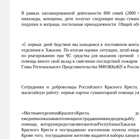
В рамках запланированной деятельности 800 семей (2800 ч
инвалиды, женщины, дети получат следующие виды гумани
подушки и матрацы, постельные принадлежности. Общий об
«С первых дней бедствия мы находимся в постоянном конта
отделения в Хакасии. По итогам оценки ситуации, штаб-к
по реагированию при ЧС средства для оказания срочной 
помощь внесет свой вклад в смягчение последствий пожаров
Глава Регионального Представительства МФОККиКП в Росси
Сотрудники и добровольцы Российского Красного Креста,
масштабную работу: первые партии гуманитарной помощи у
«
МестныеотделенияКрасногоКреста
,
р
ежедневнооказываютпомощьпострадавшимввидеодеждыб
/
у
,
помощи
,
котор
ую
предоставляютжителиРеспубликиХакасия
Красного Креста в пострадавшие населенные пункты отпр
Кроме того, пострадавшим жителям выдаются наборы канцеля