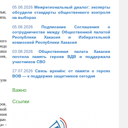
05.08.2026
Межрегиональный диалог: эксперты
лые,
обсудили стандарты общественного контроля
яла,
на выборах
05.08.2026
Подписание Соглашения о
сотрудничестве между Общественной палатой
Республики Хакасия и Избирательной
ного
комиссией Республики Хакасия
онда
наша
03.08.2026
Общественная палата Хакасии
иев,
почтила память героев ВДВ и поддержала
участников СВО
27.07.2026
Связь времён: от памяти о героях
ВОВ — к поддержке защитников сегодня
нули
Важно
Ссылки
ров
,
рной
ения
щью.
а» -