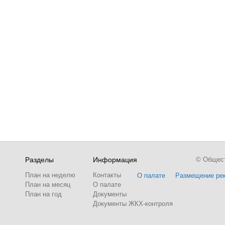
Разделы
Информация
© Обществ
План на неделю
Контакты
О палате
Размещение ре
План на месяц
О палате
План на год
Документы
Документы ЖКХ-контроля