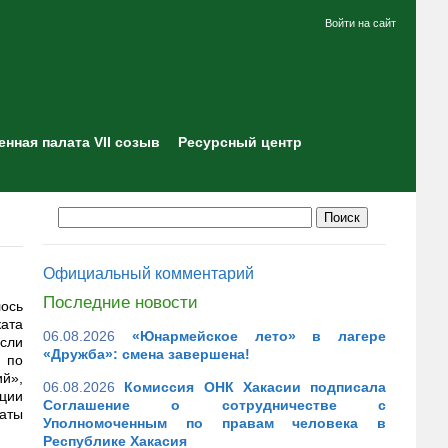
Войти на сайт
нная палата VII созыв
Ресурсный центр
Официальный комментарий
Последние новости
ось
ата
06.08.2026
«Юнармейское лето» в лагере
сли
«Дружба»: смена завершена!
 по
й»,
06.08.2026
Комиссия ОНК Хакасии подписала
ции
Соглашение о сотрудничестве с
аты
Уполномоченным по правам человека в
Республике Хакасия