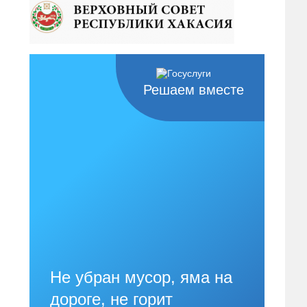
Решаем вместе
Не убран мусор, яма на
дороге, не горит