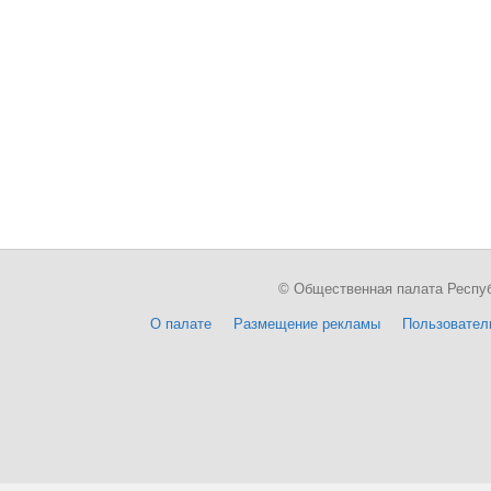
© Общественная палата Республи
О палате
Размещение рекламы
Пользовател