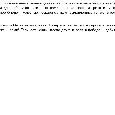
ришлось поменять теплые диваны на спальники в палатках, с комар
ли для себя участники тоже сами: полевая каша из риса и туш
ное блюдо – жареные пескари с луком, выловленные тут же, в ре
льшой Он на катамаранах. Наверное, вы захотите спросить, а ка
 же – сами! Если есть силы, плечо друга и воля к победе – доби