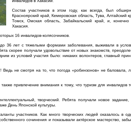
инвалидов в Хакасии.
Состав участников в этом году, как всегда, был обширн
Красноярский край, Кемеровская область, Тува, Алтайский к
Томск, Омская область, Забайкальский край, и, конечно
Хакасия.
 которых 16 инвалидов-колясочников.
 до 36 лет с тяжелыми формами заболевания, выживали в усло
ебята скорее получали удовольствие от новых знакомств, преодол
дним из условий участия было: никаких волонтеров, главный при
! Ведь не смотря на то, что погода «робинзонов» не баловала, 
 также привлечение внимания к тому, что туризм для инвалидов 
нтеллектуальный, творческий. Ребята получали новое задание,
даже День Японской культуры.
аланты участников. Как много творческих людей оказалось в о
 собственного сочинения и показывали актёрское мастерство, заб