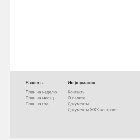
Разделы
Информация
План на неделю
Контакты
План на месяц
О палате
План на год
Документы
Документы ЖКХ-контроля