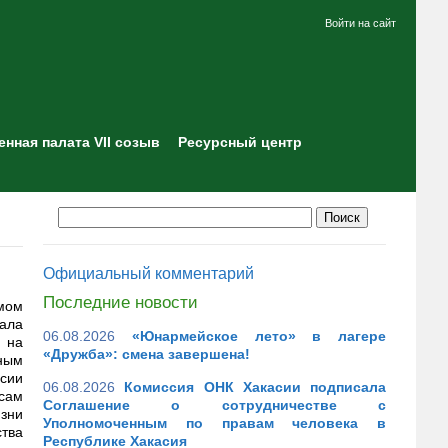
Войти на сайт
нная палата VII созыв
Ресурсный центр
Официальный комментарий
Последние новости
мом
ала
06.08.2026
«Юнармейское лето» в лагере
а на
«Дружба»: смена завершена!
ным
сии
06.08.2026
Комиссия ОНК Хакасии подписала
сам
Соглашение о сотрудничестве с
зни
Уполномоченным по правам человека в
тва
Республике Хакасия