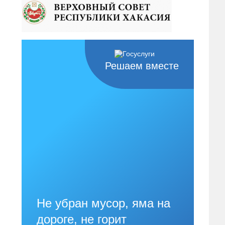
Решаем вместе
Не убран мусор, яма на
дороге, не горит