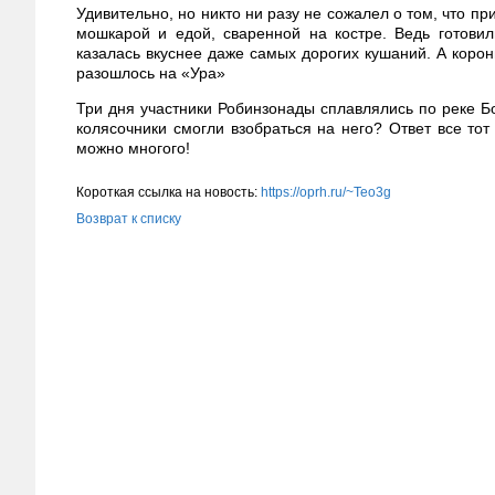
Удивительно, но никто ни разу не сожалел о том, что п
мошкарой и едой, сваренной на костре. Ведь готови
казалась вкуснее даже самых дорогих кушаний. А корон
разошлось на «Ура»
Три дня участники Робинзонады сплавлялись по реке Бо
колясочники смогли взобраться на него? Ответ все тот
можно многого!
Короткая ссылка на новость:
https://oprh.ru/~Teo3g
Возврат к списку