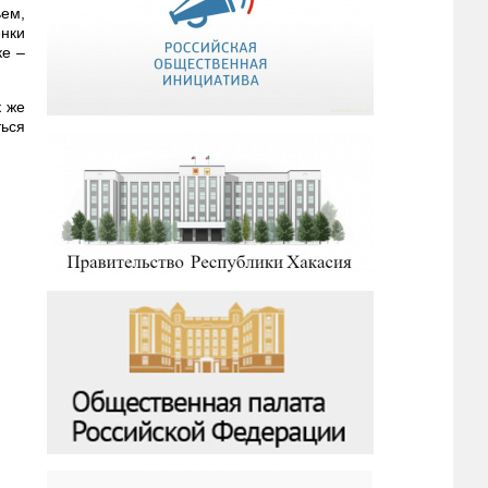
ьем,
енки
ке –
к же
ться