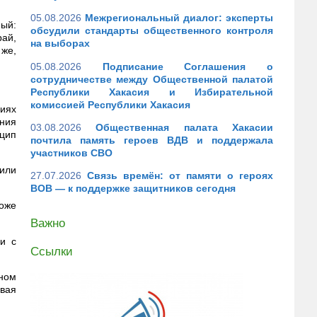
05.08.2026
Межрегиональный диалог: эксперты
ый:
обсудили стандарты общественного контроля
рай,
на выборах
 же,
05.08.2026
Подписание Соглашения о
сотрудничестве между Общественной палатой
Республики Хакасия и Избирательной
комиссией Республики Хакасия
виях
ения
03.08.2026
Общественная палата Хакасии
нцип
почтила память героев ВДВ и поддержала
участников СВО
лили
27.07.2026
Связь времён: от памяти о героях
ВОВ — к поддержке защитников сегодня
тоже
Важно
 и с
Ссылки
дном
ывая