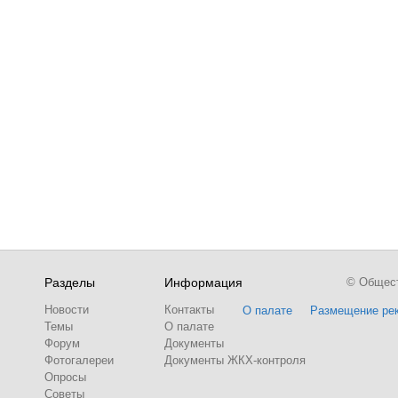
Разделы
Информация
© Обществ
Новости
Контакты
О палате
Размещение ре
Темы
О палате
Форум
Документы
Фотогалереи
Документы ЖКХ-контроля
Опросы
Советы