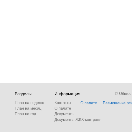
Разделы
Информация
© Обществ
План на неделю
Контакты
О палате
Размещение ре
План на месяц
О палате
План на год
Документы
Документы ЖКХ-контроля