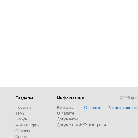
Разделы
Информация
© Обществ
Новости
Контакты
О палате
Размещение ре
Темы
О палате
Форум
Документы
Фотогалереи
Документы ЖКХ-контроля
Опросы
Советы