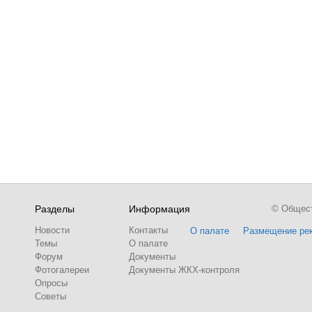
Разделы
Информация
© Обществ
Новости
Контакты
О палате
Размещение ре
Темы
О палате
Форум
Документы
Фотогалереи
Документы ЖКХ-контроля
Опросы
Советы