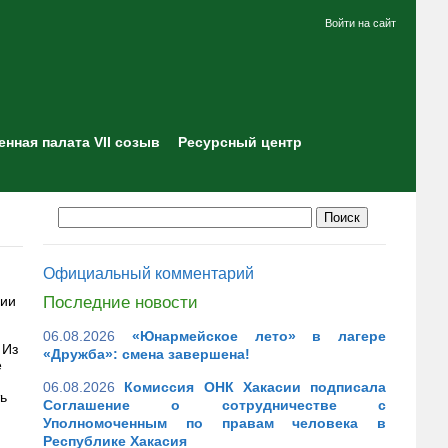
Войти на сайт
нная палата VII созыв
Ресурсный центр
Официальный комментарий
нии
Последние новости
06.08.2026
«Юнармейское лето» в лагере
 Из
«Дружба»: смена завершена!
е
06.08.2026
Комиссия ОНК Хакасии подписала
ь
Соглашение о сотрудничестве с
Уполномоченным по правам человека в
Республике Хакасия