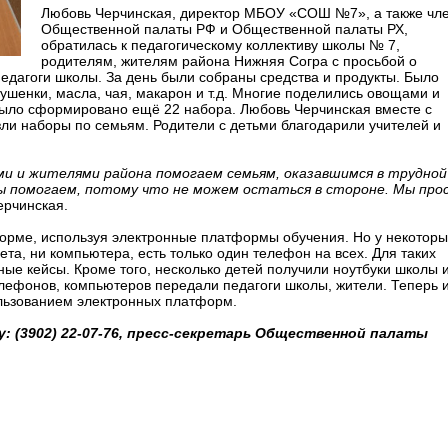
Любовь Черчинская, директор МБОУ «СОШ №7», а также чл
Общественной палаты РФ и Общественной палаты РХ,
обратилась к педагогическому коллективу школы № 7,
родителям, жителям района Нижняя Согра с просьбой о
дагоги школы. За день были собраны средства и продукты. Было
тушенки, масла, чая, макарон и т.д. Многие поделились овощами и
было сформировано ещё 22 набора. Любовь Черчинская вместе с
ли наборы по семьям. Родители с детьми благодарили учителей и
и и жителями района помогаем семьям, оказавшимся в трудной
 Мы помогаем, потому что не можем остаться в стороне. Мы про
ерчинская.
форме, используя электронные платформы обучения. Но у некоторы
ета, ни компьютера, есть только один телефон на всех. Для таких
е кейсы. Кроме того, несколько детей получили ноутбуки школы 
елефонов, компьютеров передали педагоги школы, жители. Теперь 
ользованием электронных платформ.
 (3902) 22-07-76, пресс-секретарь Общественной палаты