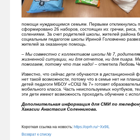
помощи нуждающимся семьям. Первыми откликнулись пе
сформировано 26 наборов, состоящих из: гречки, риса, 
солениями. За счет родителей школы, жителей района 
социальным педагогом школы Ириной Головченко развез
жителей за оказанную помощь.
– Мы совместно с коллективом школы № 7, родителям
жизненной ситуации, ни для отчетов, ни для пиара.
помогаем, потому что так надо!
– отметила Любовь Ч
Известно, что сейчас дети обучаются в дистанционной 
нет такой возможности, потому что в семье нет ни планш
детей педагоги МБОУ «СОШ № 7» готовят образовательны
мобильного класса. Часть неиспользуемых ноутбуков, т
эти дети имеют возможность проходить обучение с исп
Дополнительная информация для СМИ по телефону:
Хакасии Анастасия Соленникова.
Короткая ссылка на новость:
https://oprh.ru/~Xx9IL
Возврат к списку