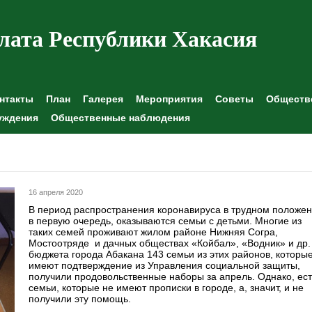
лата Республики Хакасия
нтакты
План
Галерея
Мероприятия
Советы
Обществе
уждения
Общественные наблюдения
16 апреля 2020
В период распространения коронавируса в трудном положе
в первую очередь, оказываются семьи с детьми. Многие из
таких семей проживают жилом районе Нижняя Согра,
Мостоотряде и дачных обществах «Койбал», «Водник» и др.
бюджета города Абакана 143 семьи из этих районов, которы
имеют подтверждение из Управления социальной защиты,
получили продовольственные наборы за апрель. Однако, ест
семьи, которые не имеют прописки в городе, а, значит, и не
получили эту помощь.