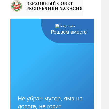
Решаем вместе
Не убран мусор, яма на
дороге, не горит