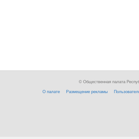
© Общественная палата Республи
О палате
Размещение рекламы
Пользовател