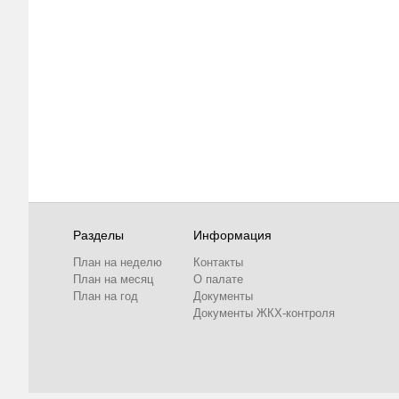
Разделы
Информация
План на неделю
Контакты
План на месяц
О палате
План на год
Документы
Документы ЖКХ-контроля