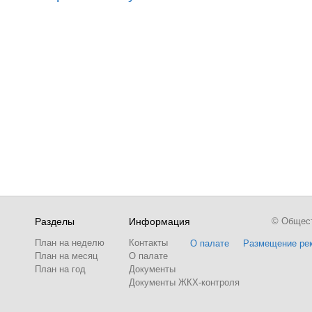
Разделы
Информация
© Обществ
План на неделю
Контакты
О палате
Размещение ре
План на месяц
О палате
План на год
Документы
Документы ЖКХ-контроля