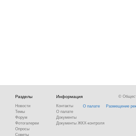
Разделы
Информация
© Обществ
Новости
Контакты
О палате
Размещение ре
Темы
О палате
Форум
Документы
Фотогалереи
Документы ЖКХ-контроля
Опросы
Советы