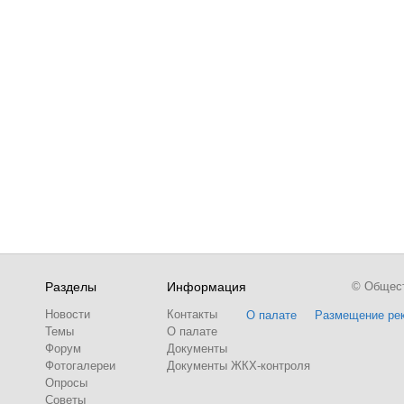
Разделы
Информация
© Обществ
Новости
Контакты
О палате
Размещение ре
Темы
О палате
Форум
Документы
Фотогалереи
Документы ЖКХ-контроля
Опросы
Советы