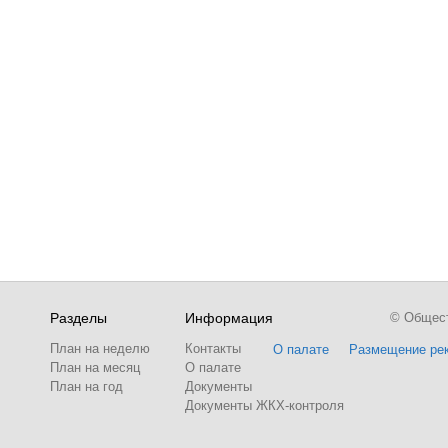
Разделы
Информация
© Обществ
План на неделю
Контакты
О палате
Размещение ре
План на месяц
О палате
План на год
Документы
Документы ЖКХ-контроля