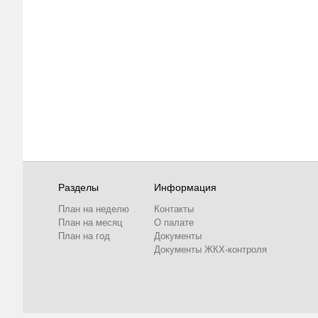
Разделы
Информация
План на неделю
Контакты
План на месяц
О палате
План на год
Документы
Документы ЖКХ-контроля