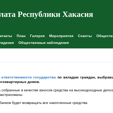
лата Республики Хакасия
нтакты
План
Галерея
Мероприятия
Советы
Обществе
уждения
Общественные наблюдения
 ответственности государства
по вкладам граждан, выбрав
ногоквартирных домов.
 собранные в качестве взносов средства на высокодоходные депо
застрахованы.
 банков будет возвращать все накопленные средства.