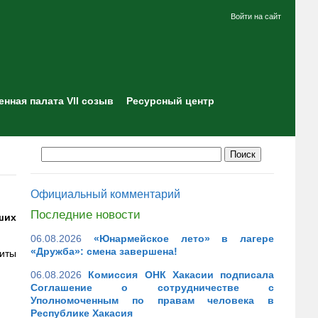
Войти на сайт
нная палата VII созыв
Ресурсный центр
Официальный комментарий
Последние новости
ших
06.08.2026
«Юнармейское лето» в лагере
«Дружба»: смена завершена!
зиты
06.08.2026
Комиссия ОНК Хакасии подписала
Соглашение о сотрудничестве с
Уполномоченным по правам человека в
Республике Хакасия