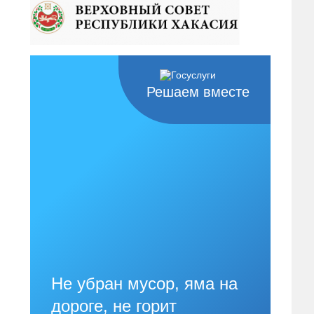
Решаем вместе
Не убран мусор, яма на
дороге, не горит