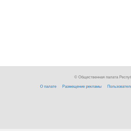
© Общественная палата Республи
О палате
Размещение рекламы
Пользовател