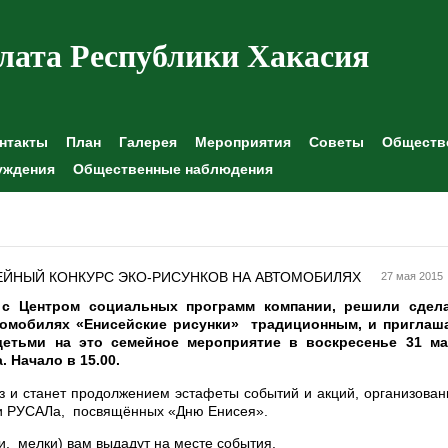
лата Республики Хакасия
нтакты
План
Галерея
Мероприятия
Советы
Обществе
уждения
Общественные наблюдения
27 мая 2015
 с Центром социальных программ компании, решили сдел
втомобилях «Енисейские рисунки» традиционным, и приглаш
детьми на это семейное мероприятие в воскресенье 31 ма
 Начало в 15.00.
аз и станет продолжением эстафеты событий и акций, организова
ки РУСАЛа, посвящённых «Дню Енисея».
и, мелки) вам выдадут на месте события.