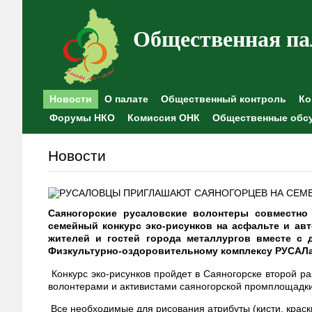
Общественная па
Новости
О палате
Общественный контроль
Ко
Форумы НКО
Комиссия ОНК
Общественные обс
Новости
Саяногорские русаловские волонтеры совместно
семейный конкурс эко-рисунков на асфальте и а
жителей и гостей города металлургов вместе с 
Физкультурно-оздоровительному комплексу РУСАЛа.
Конкурс эко-рисунков пройдет в Саяногорске второй р
волонтерами и активистами саяногорской промплощад
Все необходимые для рисования атрибуты (кисти, краск