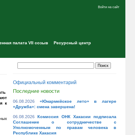
Войти на сайт
нная палата VII созыв
Ресурсный центр
Официальный комментарий
Последние новости
ать
ают
06.08.2026
«Юнармейское лето» в лагере
я к
«Дружба»: смена завершена!
06.08.2026
Комиссия ОНК Хакасии подписала
нных
Соглашение о сотрудничестве с
Уполномоченным по правам человека в
Республике Хакасия