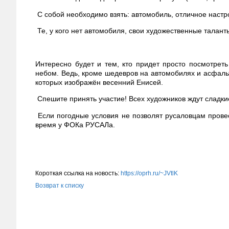
С собой необходимо взять: автомобиль, отличное настр
Те, у кого нет автомобиля, свои художественные талант
Интересно будет и тем, кто придет просто посмотре
небом. Ведь, кроме шедевров на автомобилях и асфальт
которых изображён весенний Енисей.
Спешите принять участие! Всех художников ждут сладки
Если погодные условия не позволят русаловцам провес
время у ФОКа РУСАЛа.
Короткая ссылка на новость:
https://oprh.ru/~JVtlK
Возврат к списку