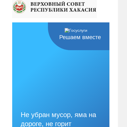
Решаем вместе
Не убран мусор, яма на
дороге, не горит