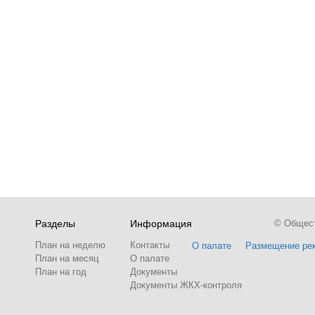
Разделы
Информация
© Обществ
План на неделю
Контакты
О палате
Размещение ре
План на месяц
О палате
План на год
Документы
Документы ЖКХ-контроля