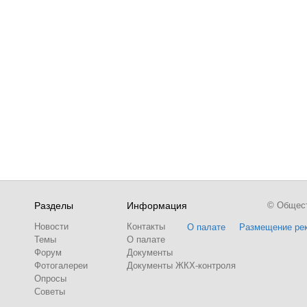
Разделы
Информация
© Обществ
Новости
Контакты
О палате
Размещение ре
Темы
О палате
Форум
Документы
Фотогалереи
Документы ЖКХ-контроля
Опросы
Советы