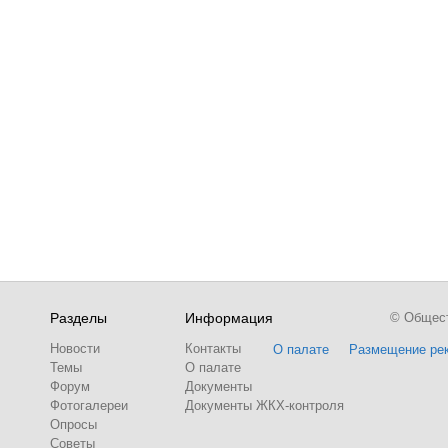
Разделы
Информация
© Обществ
Новости
Контакты
О палате
Размещение ре
Темы
О палате
Форум
Документы
Фотогалереи
Документы ЖКХ-контроля
Опросы
Советы