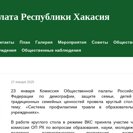
лата Республики Хакасия
нтакты
План
Галерея
Мероприятия
Советы
Обществе
уждения
Общественные наблюдения
27 января 2025
23 января Комиссия Общественной палаты Российс
Федерации по демографии, защите семьи, дете
традиционных семейных ценностей провела круглый стол
тему: «Система профилактики травли в образователь
учреждениях».
В работе круглого стола в режиме ВКС приняла участие 
комиссии ОП РХ по вопросам образования, науки, молоде
политики, патриотического воспитания, разви