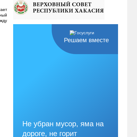
ает
нный
жду
Решаем вместе
Не убран мусор, яма на
дороге, не горит