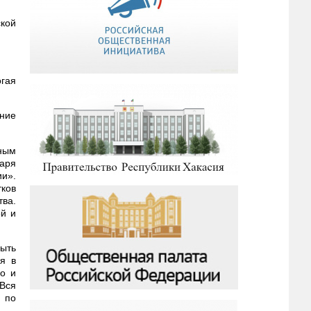
кой
гая
ние
ным
варя
ии».
тков
тва.
ой и
ыть
я в
ро и
Вся
 по