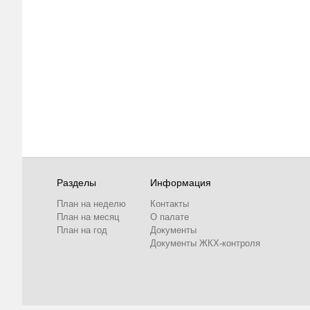
Разделы
Информация
План на неделю
Контакты
План на месяц
О палате
План на год
Документы
Документы ЖКХ-контроля