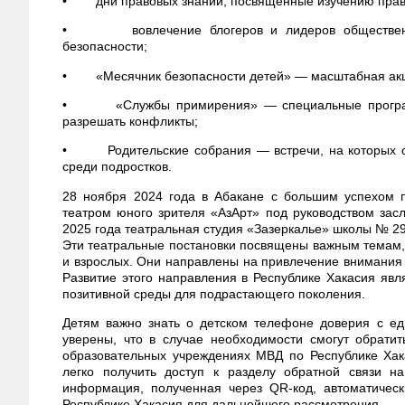
• дни правовых знаний, посвященные изучению прав 
• вовлечение блогеров и лидеров общественно
безопасности;
• «Месячник безопасности детей» — масштабная акци
• «Службы примирения» — специальные программы,
разрешать конфликты;
• Родительские собрания — встречи, на которых обс
среди подростков.
28 ноября 2024 года в Абакане с большим успехом п
театром юного зрителя «АзАрт» под руководством зас
2025 года театральная студия «Зазеркалье» школы № 2
Эти театральные постановки посвящены важным темам,
и взрослых. Они направлены на привлечение внимания 
Развитие этого направления в Республике Хакасия я
позитивной среды для подрастающего поколения.
Детям важно знать о детском телефоне доверия с е
уверены, что в случае необходимости смогут обрати
образовательных учреждениях МВД по Республике Хак
легко получить доступ к разделу обратной связи н
информация, полученная через QR-код, автоматичес
Республике Хакасия для дальнейшего рассмотрения.