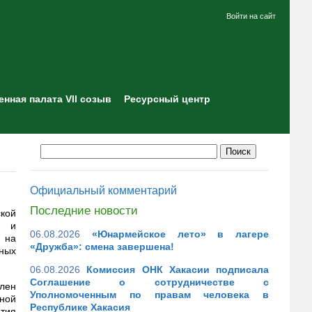
Войти на сайт
нная палата VII созыв
Ресурсный центр
Официальный комментарий
Последние новости
кой
й и
06.08.2026
«Юнармейское лето» в лагере
 на
«Дружба»: смена завершена!
ных
06.08.2026
Комиссия ОНК Хакасии подписала
Соглашение о сотрудничестве с
член
Уполномоченным по правам человека в
жной
Республике Хакасия
тия