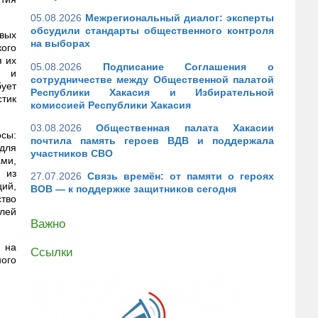
05.08.2026
Межрегиональный диалог: эксперты
обсудили стандарты общественного контроля
евых
на выборах
ого
я их
05.08.2026
Подписание Соглашения о
ь и
сотрудничестве между Общественной палатой
ует
Республики Хакасия и Избирательной
тик
комиссией Республики Хакасия
03.08.2026
Общественная палата Хакасии
сы:
почтила память героев ВДВ и поддержала
для
участников СВО
ми,
 из
27.07.2026
Связь времён: от памяти о героях
ий,
ВОВ — к поддержке защитников сегодня
ство
елей
Важно
 на
Ссылки
ного