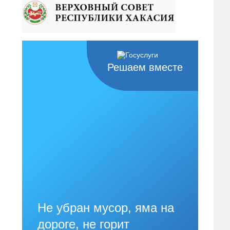
Решаем вместе
Не убран мусор, яма на
дороге, не горит