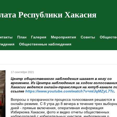
лата Республики Хакасия
нтакты
План
Галерея
Мероприятия
Советы
Обществе
уждения
Общественные наблюдения
17 сентября 2021
Центр общественного наблюдения шагает в ногу со
временем. Из Центра наблюдения за ходом голосования
Хакасии ведется онлайн-трансляция на ютуб-канале п
ссылке
https://www.youtube.com/watch?v=mlJqMZyL7Tc
.
Вопросы о прозрачности процесса голосования решаются в
онлайн-режиме. С 8 утра до 8 вечера в течение трех выборн
дней - прямые включения, оперативная информация
Избиркома Хакасии, фото и видео отчеты общественных
наблюдателей с избирательных участков, информация о