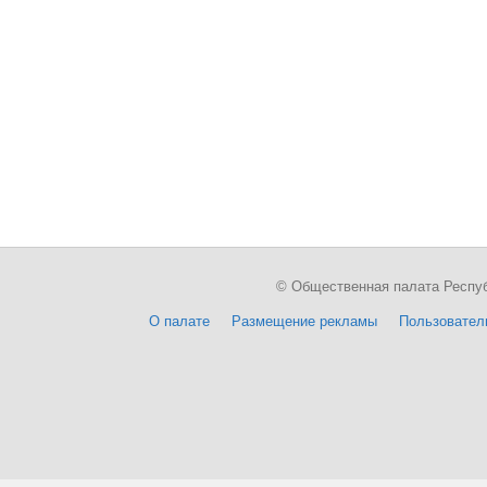
© Общественная палата Республи
О палате
Размещение рекламы
Пользовател