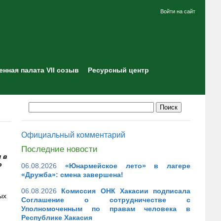
Войти на сайт
нная палата VII созыв
Ресурсный центр
Официальный комментарий
Последние новости
 в
о
06.08.2026
«Юнармейское лето» в лагере
«Дружба»: смена завершена!
06.08.2026
Комиссия ОНК Хакасии подписала
ых
Соглашение о сотрудничестве с
Уполномоченным по правам человека в
Республике Хакасия