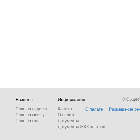
Разделы
Информация
© Обществ
План на неделю
Контакты
О палате
Размещение ре
План на месяц
О палате
План на год
Документы
Документы ЖКХ-контроля