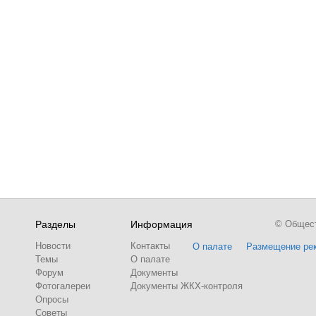
Разделы
Информация
© Обществ
Новости
Контакты
О палате
Размещение ре
Темы
О палате
Форум
Документы
Фотогалереи
Документы ЖКХ-контроля
Опросы
Советы