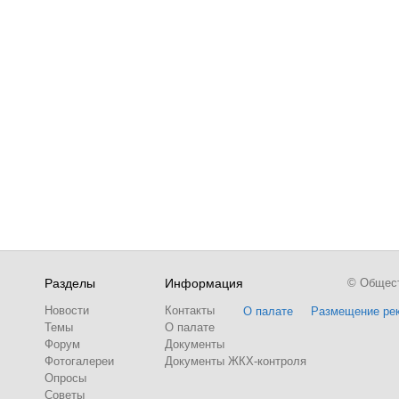
Разделы
Информация
© Обществ
Новости
Контакты
О палате
Размещение ре
Темы
О палате
Форум
Документы
Фотогалереи
Документы ЖКХ-контроля
Опросы
Советы