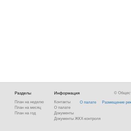
Разделы
Информация
© Обществ
План на неделю
Контакты
О палате
Размещение ре
План на месяц
О палате
План на год
Документы
Документы ЖКХ-контроля