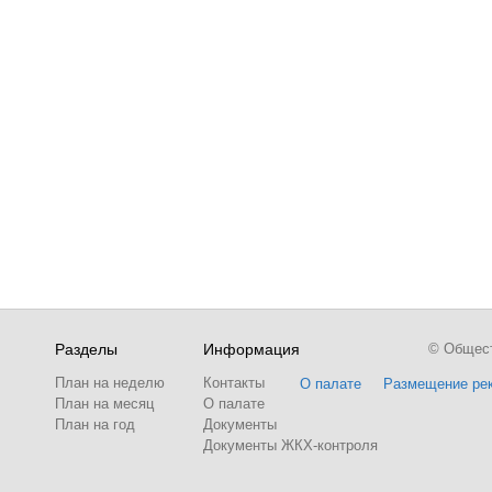
Разделы
Информация
© Обществ
План на неделю
Контакты
О палате
Размещение ре
План на месяц
О палате
План на год
Документы
Документы ЖКХ-контроля