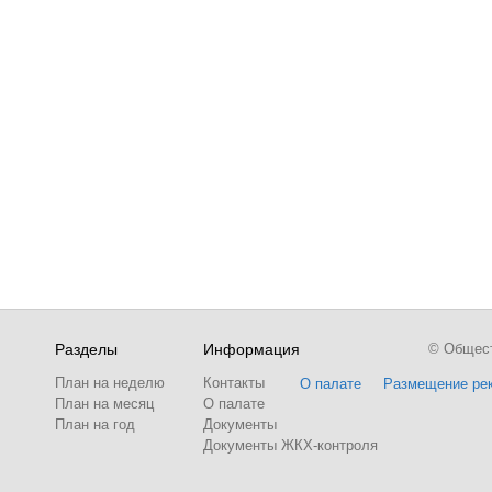
Разделы
Информация
© Обществ
План на неделю
Контакты
О палате
Размещение ре
План на месяц
О палате
План на год
Документы
Документы ЖКХ-контроля