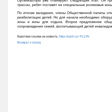
Организаторы уже планируют следующий этап. Он про
трассах, ребят поставят на специальные роликовые конь
По итогам заседания, члены Общественной палаты отме
реабилитации детей. Но для начала необходимо оборуд
зоны и зоны для отдыха. Второе предложение общес
сопровождения семей, воспитывающей детей инвалидов
Короткая ссылка на новость:
https://oprh.ru/~Pc13N
Возврат к списку