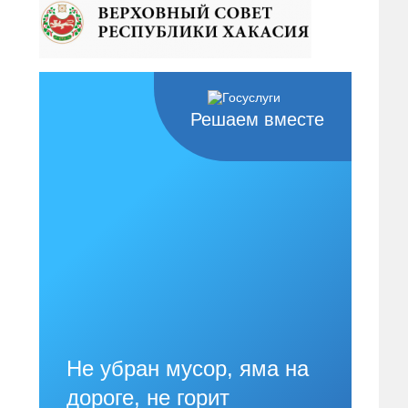
Решаем вместе
Не убран мусор, яма на
дороге, не горит