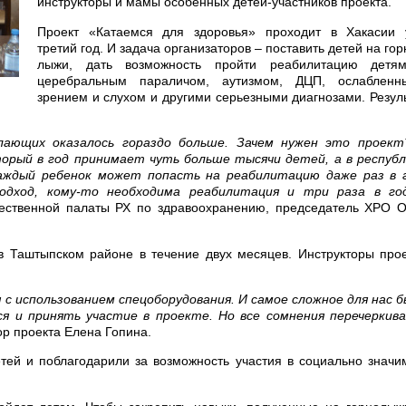
инструкторы и мамы особенных детей-участников проекта.
Проект «Катаемся для здоровья» проходит в Хакасии 
третий год. И задача организаторов – поставить детей на го
лыжи, дать возможность пройти реабилитацию детя
церебральным параличом, аутизмом, ДЦП, ослабленн
зрением и слухом и другими серьезными диагнозами. Резул
лающих оказалось гораздо больше. Зачем нужен это проект
орый в год принимает чуть больше тысячи детей, а в республ
аждый ребенок может попасть на реабилитацию даже раз в г
одход, кому-то необходима реабилитация и три раза в го
щественной палаты РХ по здравоохранению, председатель ХРО 
в Таштыпском районе в течение двух месяцев. Инструкторы про
с использованием спецоборудования. И самое сложное для нас 
я и принять участие в проекте. Но все сомнения перечеркив
ор проекта Елена Гопина.
тей и поблагодарили за возможность участия в социально знач