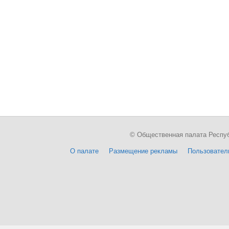
© Общественная палата Республи
О палате
Размещение рекламы
Пользовател