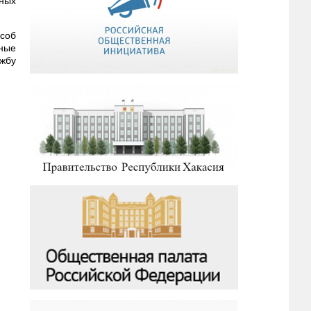
ных
особ
рные
жбу