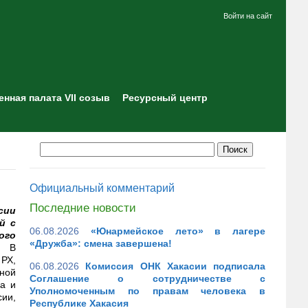
Войти на сайт
нная палата VII созыв
Ресурсный центр
Официальный комментарий
Последние новости
сии
й с
06.08.2026
«Юнармейское лето» в лагере
ого
«Дружба»: смена завершена!
В
РХ,
06.08.2026
Комиссия ОНК Хакасии подписала
ной
Соглашение о сотрудничестве с
на и
Уполномоченным по правам человека в
ии,
Республике Хакасия