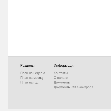
Разделы
Информация
План на неделю
Контакты
План на месяц
О палате
План на год
Документы
Документы ЖКХ-контроля