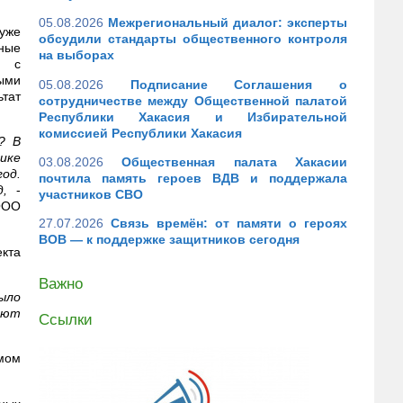
05.08.2026
Межрегиональный диалог: эксперты
уже
обсудили стандарты общественного контроля
рные
на выборах
м с
ыми
05.08.2026
Подписание Соглашения о
ьтат
сотрудничестве между Общественной палатой
Республики Хакасия и Избирательной
комиссией Республики Хакасия
? В
ике
03.08.2026
Общественная палата Хакасии
од.
почтила память героев ВДВ и поддержала
д,
-
участников СВО
ООО
27.07.2026
Связь времён: от памяти о героях
ВОВ — к поддержке защитников сегодня
екта
Важно
было
ают
Ссылки
имом