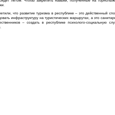
йдет летом. Чтобы закрепить навыки, полученные на горнолыж
ки.
тили, что развитие туризма в республике – это действенный сп
овать инфраструктуру на туристических маршрутах, а это санита
твенников – создать в республике психолого-социальную слу
.