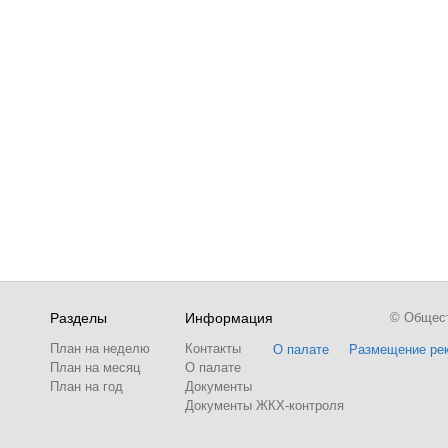
Разделы
Информация
© Обществ
План на неделю
Контакты
О палате
Размещение ре
План на месяц
О палате
План на год
Документы
Документы ЖКХ-контроля