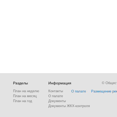
Разделы
Информация
© Обществ
План на неделю
Контакты
О палате
Размещение ре
План на месяц
О палате
План на год
Документы
Документы ЖКХ-контроля