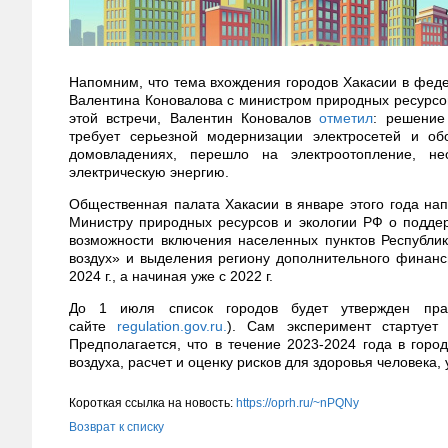
Напомним, что тема вхождения городов Хакасии в феде
Валентина Коновалова с министром природных ресурсо
этой встречи, Валентин Коновалов
отметил
: решение
требует серьезной модернизации электросетей и об
домовладениях, перешло на электроотопление, н
электрическую энергию.
Общественная палата Хакасии в январе этого года на
Министру природных ресурсов и экологии РФ о подде
возможности включения населенных пунктов Республики
воздух» и выделения региону дополнительного финанс
2024 г., а начиная уже с 2022 г.
До 1 июля список городов будет утвержден прав
сайте
regulation.gov.ru.
). Сам эксперимент стартует
Предполагается, что в течение 2023-2024 года в горо
воздуха, расчет и оценку рисков для здоровья человека,
Короткая ссылка на новость:
https://oprh.ru/~nPQNy
Возврат к списку