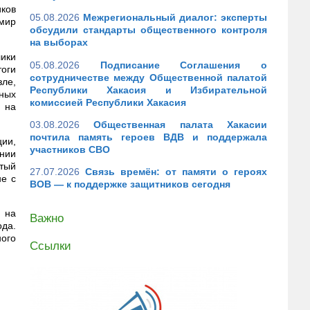
ков
05.08.2026
Межрегиональный диалог: эксперты
имир
обсудили стандарты общественного контроля
на выборах
лики
05.08.2026
Подписание Соглашения о
тоги
сотрудничестве между Общественной палатой
ле,
Республики Хакасия и Избирательной
ных
комиссией Республики Хакасия
 на
03.08.2026
Общественная палата Хакасии
почтила память героев ВДВ и поддержала
ции,
участников СВО
ении
стый
27.07.2026
Связь времён: от памяти о героях
не с
ВОВ — к поддержке защитников сегодня
 на
Важно
да.
ного
Ссылки