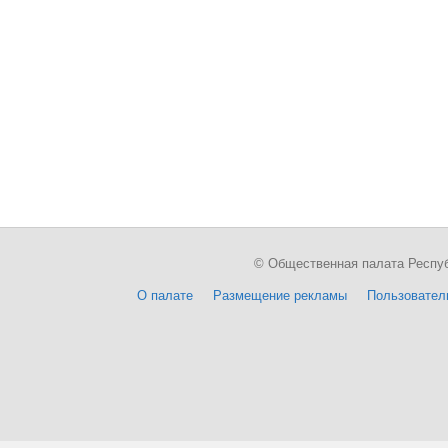
© Общественная палата Республи
О палате
Размещение рекламы
Пользовател