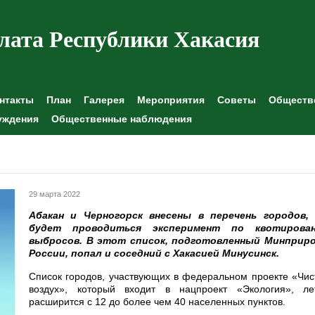
лата Республики Хакасия
нтакты
План
Галерея
Мероприятия
Советы
Обществе
уждения
Общественные наблюдения
29 марта 2022
Абакан и Черногорск внесены в перечень городов, 
будет проводиться эксперимент по квотирова
выбросов. В этот список, подготовленный Минприр
России, попал и соседний с Хакасией Минусинск.
Список городов, участвующих в федеральном проекте «Чи
воздух», который входит в нацпроект «Экология», ле
расширится с 12 до более чем 40 населенных пунктов.