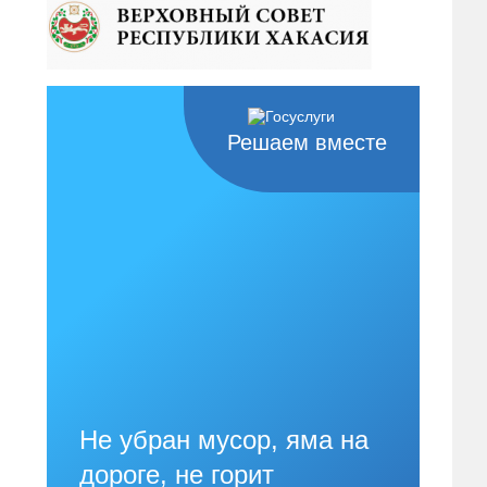
Решаем вместе
Не убран мусор, яма на
дороге, не горит