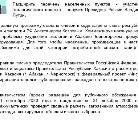
Расширить перечень населенных пунктов - участни
экологического проекта - поручил Президент России Влад
Путин.
ральную программу стала ключевой в ходе встречи главы респуб
в и экологии РФ Александром Козловым. Комментируя накануне и
 проблемы ухудшения экологии в Абакано-Черногорском промуз
орудования. Для того, чтобы население, проживающее в част
еобходимо для этой категории потребителей снизить тариф
правила письмо председателю Правительства Российской Федера
ржке инициативы Правительства Республики Хакасия о рассмотр
 Хакасия (г. Абакан, г. Черногорск) в федеральный проект «Чи
ирования с целью субсидирования расходов на электроэнергию 
ительством (проект размещен для публичного обсуждения
 1 сентября 2023 года и продлится до 31 декабря 2030 го
дах-участниках проведут сводные расчеты загрязнения атмосфер
 утвердят квотируемые объекты и квоты выбросов.