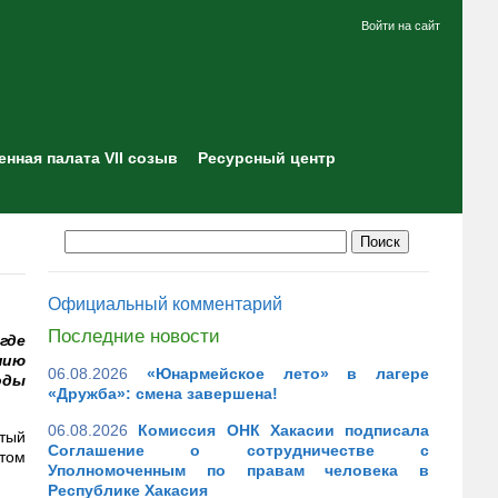
Войти на сайт
нная палата VII созыв
Ресурсный центр
Официальный комментарий
Последние новости
где
нию
06.08.2026
«Юнармейское лето» в лагере
оды
«Дружба»: смена завершена!
06.08.2026
Комиссия ОНК Хакасии подписала
стый
Соглашение о сотрудничестве с
том
Уполномоченным по правам человека в
Республике Хакасия