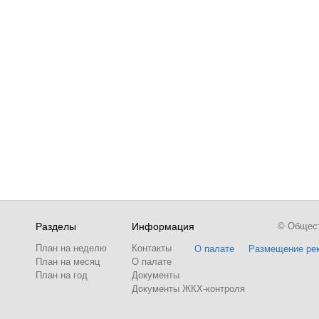
Разделы
Информация
© Обществ
План на неделю
Контакты
О палате
Размещение ре
План на месяц
О палате
План на год
Документы
Документы ЖКХ-контроля