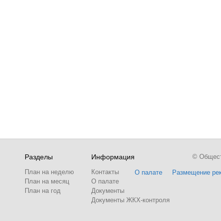
Разделы
Информация
© Обществ
План на неделю
Контакты
О палате
Размещение ре
План на месяц
О палате
План на год
Документы
Документы ЖКХ-контроля