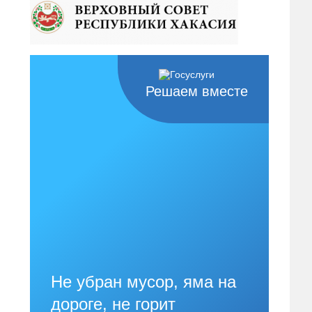
Решаем вместе
Не убран мусор, яма на
дороге, не горит