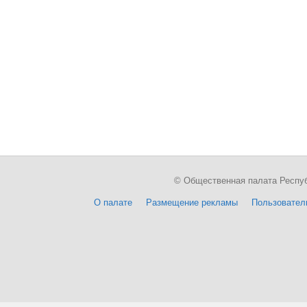
© Общественная палата Республи
О палате
Размещение рекламы
Пользовател