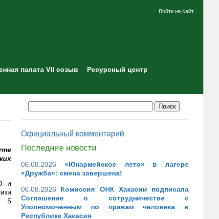
Войти на сайт
нная палата VII созыв
Ресурсный центр
Официальный комментарий
Последние новости
уте
ких
06.08.2026
«Юнармейское лето» в лагере
«Дружба»: смена завершена!
О и
06.08.2026
Комиссия ОНК Хакасии подписала
ики
Соглашение о сотрудничестве с
о 5
Уполномоченным по правам человека в
Республике Хакасия