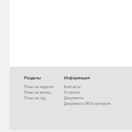
Разделы
Информация
План на неделю
Контакты
План на месяц
О палате
План на год
Документы
Документы ЖКХ-контроля