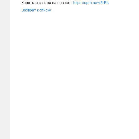
Короткая ссылка на новость:
https://oprh.ru/~r5rRs
Возврат к списку