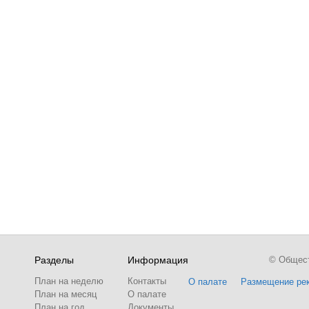
Разделы
Информация
© Обществ
План на неделю
Контакты
О палате
Размещение ре
План на месяц
О палате
План на год
Документы