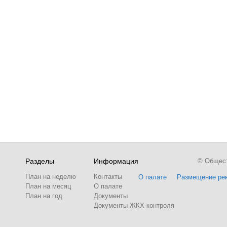
Разделы
Информация
© Обществ
План на неделю
Контакты
О палате
Размещение ре
План на месяц
О палате
План на год
Документы
Документы ЖКХ-контроля