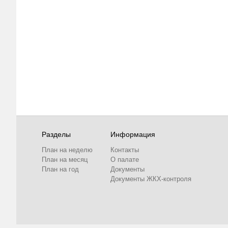
Разделы
Информация
План на неделю
Контакты
План на месяц
О палате
План на год
Документы
Документы ЖКХ-контроля