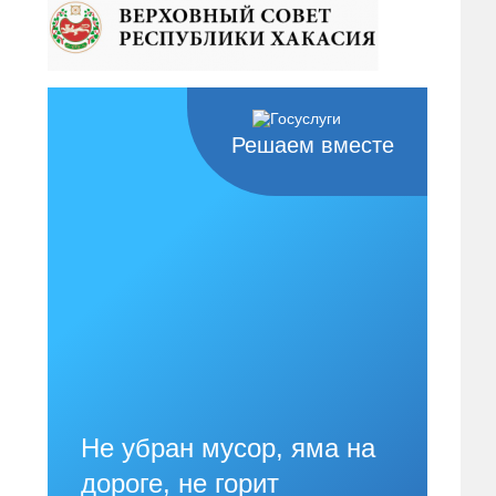
Решаем вместе
Не убран мусор, яма на
дороге, не горит