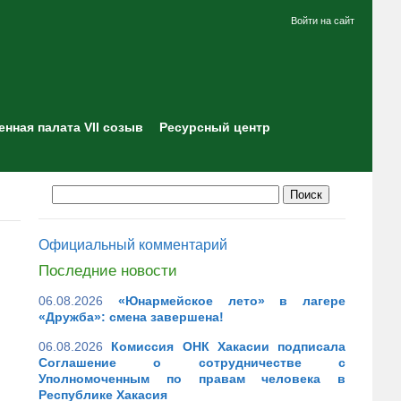
Войти на сайт
нная палата VII созыв
Ресурсный центр
Официальный комментарий
Последние новости
06.08.2026
«Юнармейское лето» в лагере
«Дружба»: смена завершена!
06.08.2026
Комиссия ОНК Хакасии подписала
Соглашение о сотрудничестве с
Уполномоченным по правам человека в
Республике Хакасия