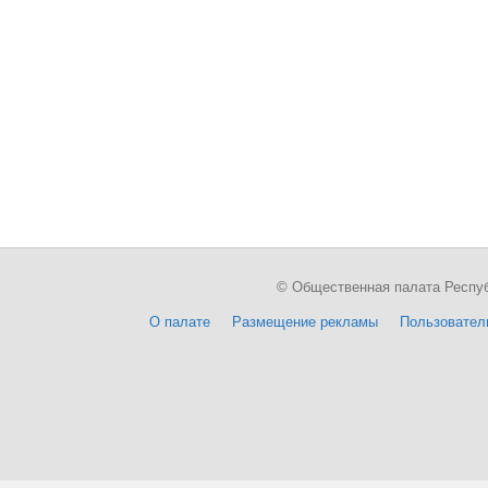
© Общественная палата Республи
О палате
Размещение рекламы
Пользовател