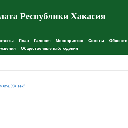
лата Республики Хакасия
нтакты
План
Галерея
Мероприятия
Советы
Обществе
уждения
Общественные наблюдения
мяти. ХХ век"