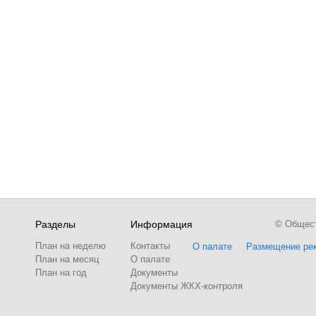
Разделы
Информация
© Обществ
План на неделю
Контакты
О палате
Размещение ре
План на месяц
О палате
План на год
Документы
Документы ЖКХ-контроля